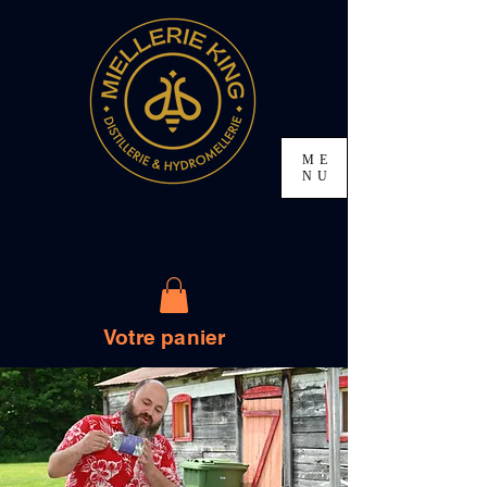
ME
NU
Votre panier