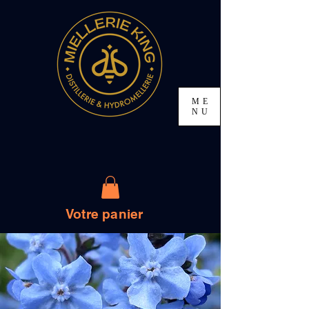
ME
NU
Votre panier