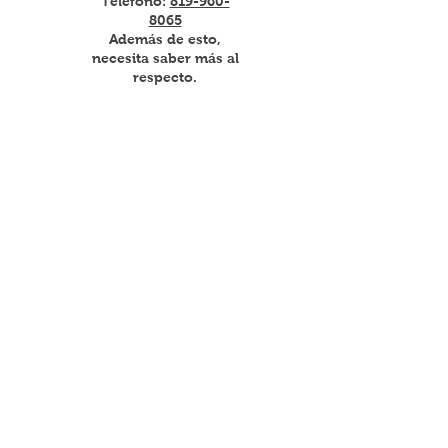
Teléfono:
819-960-
8065
Además de esto,
necesita saber más al
respecto.