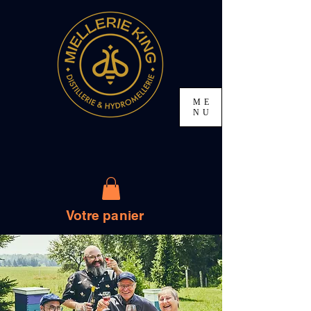
ME
NU
Votre panier